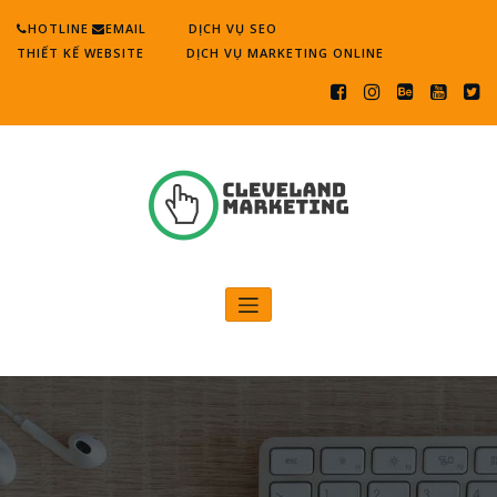
Skip
HOTLINE
EMAIL
DỊCH VỤ SEO
to
THIẾT KẾ WEBSITE
DỊCH VỤ MARKETING ONLINE
content
Cleveland Marketing
Digital Marketing