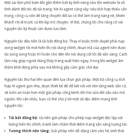
Một sai lầm phổ biến khi gắn thêm bất kỳ tính năng nào lên website là vô
tình đánh đổi tốc độ tải trang. Với AI agent cũng vậy: nếu tích hợp thiếu cẩn
trọng, công cụ vốn để tăng chuyển đổi lại có thể làm trang nặng nề, khiến
khách rời đi trước cả khi kịp trò chuyện. Vì thế, chúng tôi cho rằng có vài
nguyên tắc kỹ thuật cần được lưu tâm.
Nguyên tắc đầu tiên là tải bất đồng bộ. Thay vì buộc trình duyệt phải nạp
xong widget rồi mới hiển thị nội dung chính, đoạn mã của agent nên được
tải song song hoặc trì hoãn cho đến khi nội dung cốt lõi đã sẵn sàng. Cách
làm này giúp người dùng thấy trang xuất hiện ngay, trong khi widget âm
thầm khởi động phía sau mà không gây cảm giác chờ đợi.
Nguyên tắc thứ hai liên quan đến lựa chọn giải pháp. Một bộ công cụ tích
hợp AI agent gọn nhẹ, được thiết kế để dễ kết nối với nền tảng web sẵn có,
sẽ luôn an toàn hơn một giải pháp cồng kềnh đòi hỏi sửa đổi sâu vào mã
nguồn. Khi cân nhắc, bạn có thể chú ý tới một số đặc điểm mang tính
nguyên tắc:
Tải bất đồng bộ:
Ưu tiên giải pháp cho phép nạp widget độc lập với
luồng hiển thị chính, tránh làm chậm thời điểm trang sẵn sàng tương tác.
Tương thích nền tảng:
Giải pháp nên dễ dàng cắm vào hệ sinh thái