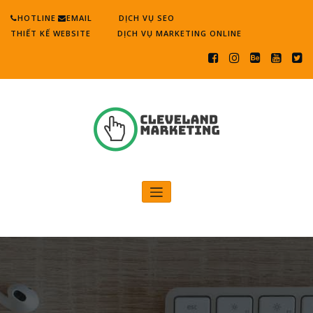
Skip
HOTLINE
EMAIL
DỊCH VỤ SEO
to
THIẾT KẾ WEBSITE
DỊCH VỤ MARKETING ONLINE
content
Cleveland Marketing
Digital Marketing