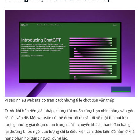
Vì sao nhiều website có traffic tốt nhưng tỉ lệ chốt đơn vẫn thấp
Trước khi bàn đến giải pháp, chúng tôi muốn cùng bạn nhìn thẳng vào gốc
rễ của vấn đề. Một website có thể được tối ưu rất tốt về mặt thu hút lưu
lượng, nhưng giai đoạn quan trọng nhất – chuyển khách thành đơn hàng –
lại thường bị bỏ ngỏ. Lưu lượng chỉ là điều kiện cần; điều kiện đủ nằm ở khả
năng phản hồi đúng người, đúng lúc.