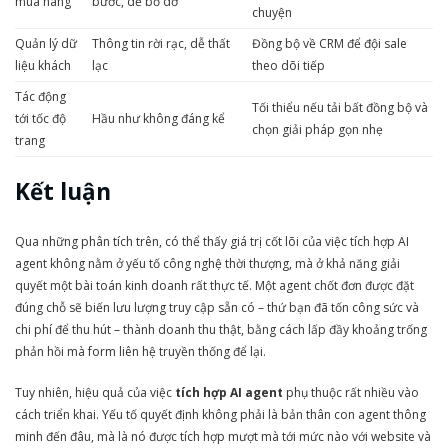
mua hàng
bước, dễ bỏ dở
chuyện
Quản lý dữ
Thông tin rời rạc, dễ thất
Đồng bộ về CRM để đội sale
liệu khách
lạc
theo dõi tiếp
Tác động
Tối thiểu nếu tải bất đồng bộ và
tới tốc độ
Hầu như không đáng kể
chọn giải pháp gọn nhẹ
trang
Kết luận
Qua những phân tích trên, có thể thấy giá trị cốt lõi của việc tích hợp AI
agent không nằm ở yếu tố công nghệ thời thượng, mà ở khả năng giải
quyết một bài toán kinh doanh rất thực tế. Một agent chốt đơn được đặt
đúng chỗ sẽ biến lưu lượng truy cập sẵn có – thứ bạn đã tốn công sức và
chi phí để thu hút – thành doanh thu thật, bằng cách lấp đầy khoảng trống
phản hồi mà form liên hệ truyền thống để lại.
Tuy nhiên, hiệu quả của việc
tích hợp AI agent
phụ thuộc rất nhiều vào
cách triển khai. Yếu tố quyết định không phải là bản thân con agent thông
minh đến đâu, mà là nó được tích hợp mượt mà tới mức nào với website và