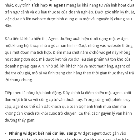
nhắc, quy trình
tích hợp AI agent
mang lại khả năng tư vấn linh hoạt dựa
trên ngữ cảnh và dữ liệu thực tế của doanh nghiệp. Dưới góc nhìn kỹ thuật,
việc đưa nó lên website được hình dung qua một vài nguyên lý chung sau
đây.
Đầu tiên là khâu hiển thị. Agent thường xuất hiện dưới dạng một widget –
một khung hội thoại nhỏ ở góc màn hình – được nhúng vào website thông
qua một đoạn mã tích hợp. Điểm mấu chốt nằm ở chỗ widget này không
hoạt động đơn độc, mà được kết nối với dữ liệu sản phẩm và tồn kho của
doanh nghiệp qua API. Nhờ đó, khi khách hỏi về một mặt hàng, agent có
thể tra cứu giá, mô tả và tình trạng còn hàng theo thời gian thực thay vì trả
lời chung chung.
Tiếp theo là năng lực hành động. Đây chính là điểm khiến một agent chốt
đơn vượt trội so với công cụ tư vấn thuần tuý. Trong cùng một phiên truy
cập, agent có thể dẫn dắt khách qua toàn bộ hành trình mua sắm mà
không cần khách rời khỏi cuộc trò chuyện. Cụ thể, các nguyên lý vận hành
thường thấy gồm:
Nhúng widget kết nối dữ liệu sống:
Widget agent được gắn vào