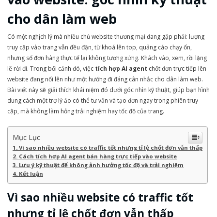
cho dân làm web
Có một nghịch lý mà nhiều chủ website thương mại đang gặp phải: lượng
truy cập vào trang vẫn đều đặn, từ khoá lên top, quảng cáo chạy ổn,
nhưng số đơn hàng thực tế lại không tương xứng. Khách vào, xem, rồi lặng
lẽ rời đi. Trong bối cảnh đó, việc
tích hợp AI agent
chốt đơn trực tiếp lên
website đang nổi lên như một hướng đi đáng cân nhắc cho dân làm web.
Bài viết này sẽ giải thích khái niệm đó dưới góc nhìn kỹ thuật, giúp bạn hình
dung cách một trợ lý ảo có thể tư vấn và tạo đơn ngay trong phiên truy
cập, mà không làm hỏng trải nghiệm hay tốc độ của trang.
Mục Lục
Vì sao nhiều website có traffic tốt nhưng tỉ lệ chốt đơn vẫn thấp
Cách tích hợp AI agent bán hàng trực tiếp vào website
Lưu ý kỹ thuật để không ảnh hưởng tốc độ và trải nghiệm
Kết luận
Vì sao nhiều website có traffic tốt
nhưng tỉ lệ chốt đơn vẫn thấp