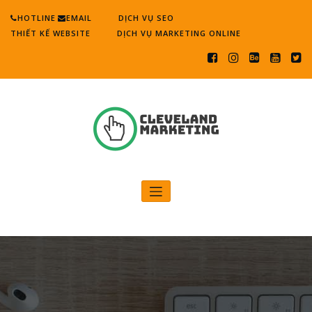
Skip
HOTLINE
EMAIL
DỊCH VỤ SEO
to
THIẾT KẾ WEBSITE
DỊCH VỤ MARKETING ONLINE
content
Cleveland Marketing
Digital Marketing