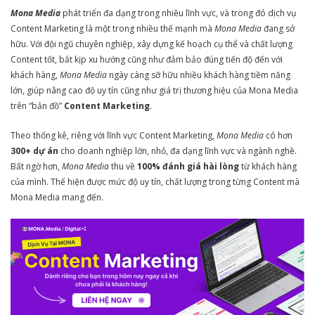
Mona Media
phát triển đa dạng trong nhiều lĩnh vực, và trong đó dịch vụ
Content Marketing là một trong nhiều thế mạnh mà
Mona Media
đang sở
hữu. Với đội ngũ chuyên nghiệp, xây dựng kế hoạch cụ thể và chất lượng
Content tốt, bắt kịp xu hướng cũng như đảm bảo đúng tiến độ đến với
khách hàng,
Mona Media
ngày càng sỡ hữu nhiều khách hàng tiềm năng
lớn, giúp nâng cao độ uy tín cũng như giá trị thương hiệu của Mona Media
trên “bản đồ”
Content Marketing
.
Theo thống kê, riêng với lĩnh vực Content Marketing,
Mona Media
có hơn
300+ dự án
cho doanh nghiệp lớn, nhỏ, đa dạng lĩnh vực và ngành nghề.
Bất ngờ hơn,
Mona Media
thu về
100% đánh giá hài lòng
từ khách hàng
của mình. Thể hiện được mức độ uy tín, chất lượng trong từng Content mà
Mona Media mang đến.