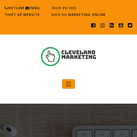
Skip
HOTLINE
EMAIL
DỊCH VỤ SEO
to
THIẾT KẾ WEBSITE
DỊCH VỤ MARKETING ONLINE
content
Cleveland Marketing
Digital Marketing